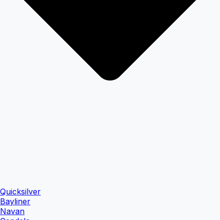
Quicksilver
Bayliner
Navan